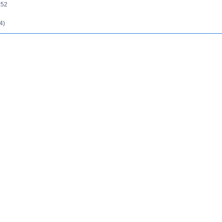
:52
4)