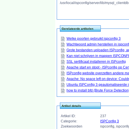
/usr/local/ispconfig/server/lib/mysql_clientdb
Gerelateerde artikelen
Welke poorten gebruikt ispconfig 3
Wachtwoord admin herstellen in ispconf
Grote bestanden uploaden ISPconfig, a
Kan niet schrijven in mappen ISPCONF
SSL sertificaat installeren in ISPconfig
Apache start en stopt - ISPconfig op Cen
ISPconfig website overzetten andere ma
Apache: No space left on device: Couldn
Ubuntu ISPConfig 3 geautomatiseerde in
how to install bfd (Brute Force Detection
Artikel details
Artikel ID:
237
Categorie:
ISPConfig 3
Zoekwoorden
ispconfig, ispconf