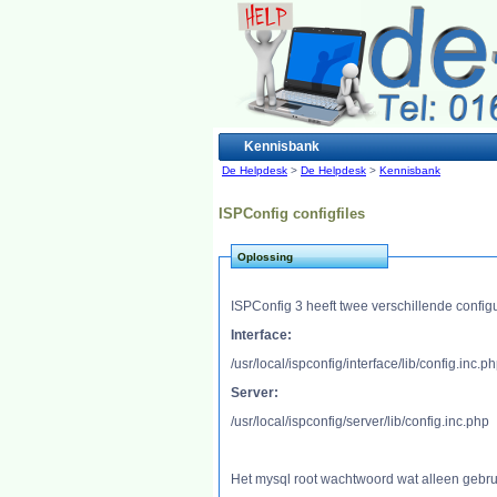
Kennisbank
De Helpdesk
>
De Helpdesk
>
Kennisbank
ISPConfig configfiles
Oplossing
ISPConfig 3 heeft twee verschillende configu
Interface:
/usr/local/ispconfig/interface/lib/config.inc.p
Server:
/usr/local/ispconfig/server/lib/config.inc.php
Het mysql root wachtwoord wat alleen gebru