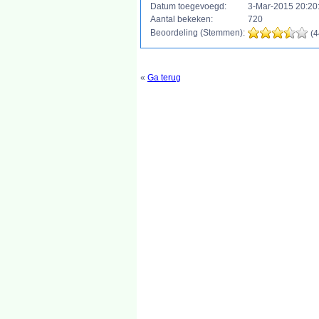
Datum toegevoegd:
3-Mar-2015 20:20
Aantal bekeken:
720
Beoordeling (Stemmen):
(4
«
Ga terug