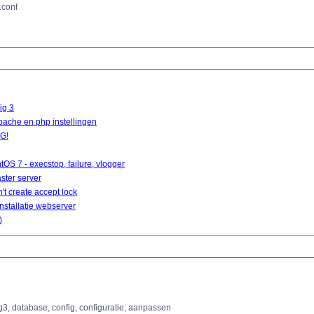
.conf
ig 3
pache en php instellingen
IG!
tOS 7 - execstop, failure, vlogger
ster server
't create accept lock
stallatie webserver
)
ig3, database, config, configuratie, aanpassen