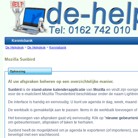
Kennisbank
De Helpdesk
>
De Helpdesk
>
Kennisbank
Mozilla Sunbird
Oplossing
Al uw afspraken beheren op een overzichtelijke manier.
Sunbird
is de
stand-alone kalenderapplicatie
van
Mozilla
en vindt zijn oorsp
voor de e-mailclient Mozilla Thunderbird beschikbaar onder de naam Lightni
De interface is handig en eenvoudig. U kunt uw agenda in dag, week, maan
De werkbalk is gemakkelijk aan te passen. Items in de werkbalk toevoegen of 
Het toevoegen van afspraken gaat vrij eenvoudig: Klik op "
nieuwe gebeurteni
om gebeurtenissen, afspraken of taken te herhalen.
Sunbird heeft de mogelijkheid om je agenda te exporteren (of importeren),
beveiligd met een wachtwoord.