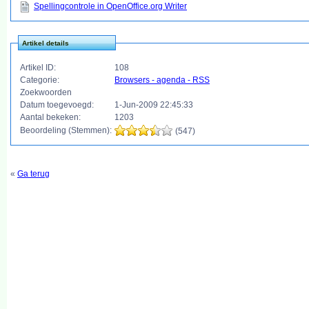
Spellingcontrole in OpenOffice.org Writer
Artikel details
Artikel ID:
108
Categorie:
Browsers - agenda - RSS
Zoekwoorden
Datum toegevoegd:
1-Jun-2009 22:45:33
Aantal bekeken:
1203
Beoordeling (Stemmen):
(547)
«
Ga terug