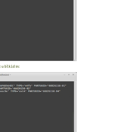
t u
blkid
in: