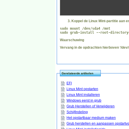
Koppel de Linux Mint-partitie aan 
sudo mount /dev/sda4 /mnt
sudo grub-install --root-directory
Waarschuwing
Vervang in de opdrachten hierboven ‘/dev/s
Gerelateerde artikelen
EFI
Linux Mint opstarten
Linux Mint installeren
Windows eerst in grub
Grub Herstellen of Verwijderen
Schijfindeling
Het opstartbaar medium maken
Grub herstellen en aanpassen opstartv