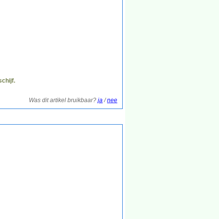
chijf.
Was dit artikel bruikbaar?
ja
/
nee