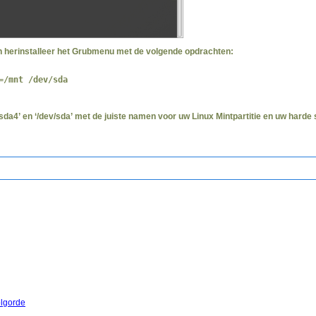
en herinstalleer het Grubmenu met de volgende opdrachten:
=/mnt /dev/sda
da4’ en ‘/dev/sda’ met de juiste namen voor uw Linux Mintpartitie en uw harde s
olgorde