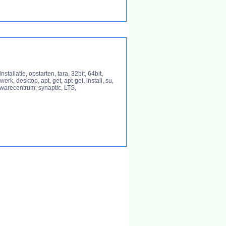
stallatie, opstarten, tara, 32bit, 64bit,
k, desktop, apt, get, apt-get, install, su,
ftwarecentrum, synaptic, LTS,