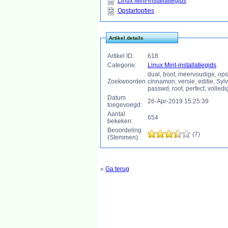
Linux Mint-installatiegids
Opstartopties
Artikel details
Artikel ID:
618
Categorie:
Linux Mint-installatiegids
dual, boot, meervoudige, opstar
Zoekwoorden
cinnamon, versie, editie, Syl
passwd, root, perfect, volledi
Datum
26-Apr-2019 15:25:39
toegevoegd:
Aantal
654
bekeken:
Beoordeling
(7)
(Stemmen):
«
Ga terug