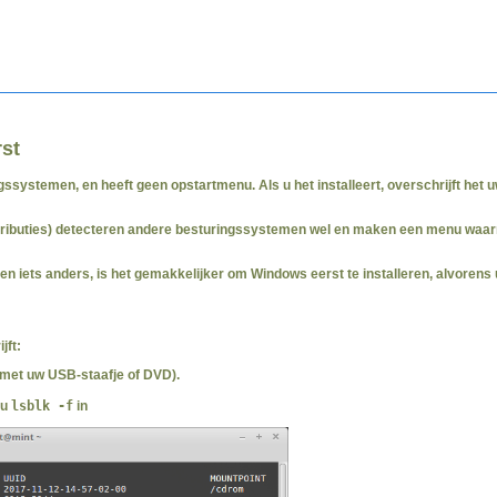
rst
systemen, en heeft geen opstartmenu. Als u het installeert, overschrijft het 
stributies) detecteren andere besturingssystemen wel en maken een menu waar
n iets anders, is het gemakkelijker om Windows eerst te installeren, alvorens u 
jft:
et uw USB-staafje of DVD).
 u
lsblk
-f
in