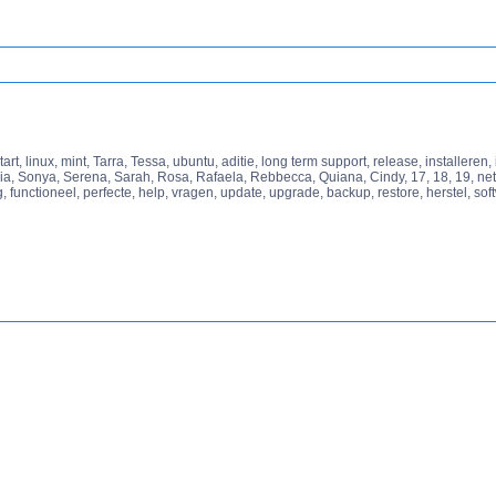
t, linux, mint, Tarra, Tessa, ubuntu, aditie, long term support, release, installeren, in
via, Sonya, Serena, Sarah, Rosa, Rafaela, Rebbecca, Quiana, Cindy, 17, 18, 19, netwer
g, functioneel, perfecte, help, vragen, update, upgrade, backup, restore, herstel, so