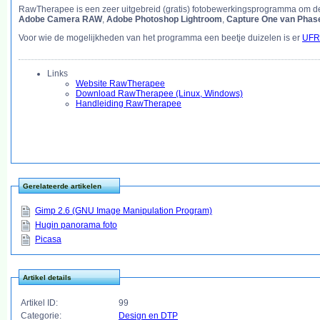
RawTherapee is een zeer uitgebreid (gratis) fotobewerkingsprogramma om de 
Adobe Camera RAW
,
Adobe Photoshop Lightroom
,
Capture One van Phas
Voor wie de mogelijkheden van het programma een beetje duizelen is er
UFR
Links
Website RawTherapee
Download RawTherapee (Linux, Windows)
Handleiding RawTherapee
Gerelateerde artikelen
Gimp 2.6 (GNU Image Manipulation Program)
Hugin panorama foto
Picasa
Artikel details
Artikel ID:
99
Categorie:
Design en DTP