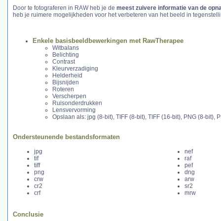
Door te fotograferen in RAW heb je de
meest zuivere informatie van de op
heb je ruimere mogelijkheden voor het verbeteren van het beeld in tegenstelling
Enkele basisbeeldbewerkingen met RawTherapee
Witbalans
Belichting
Contrast
Kleurverzadiging
Helderheid
Bijsnijden
Roteren
Verscherpen
Ruisonderdrukken
Lensvervorming
Opslaan als: jpg (8-bit), TIFF (8-bit), TIFF (16-bit), PNG (8-bit), 
Ondersteunende bestandsformaten
jpg
nef
tif
raf
tiff
pef
png
dng
crw
arw
cr2
sr2
crf
mrw
Conclusie