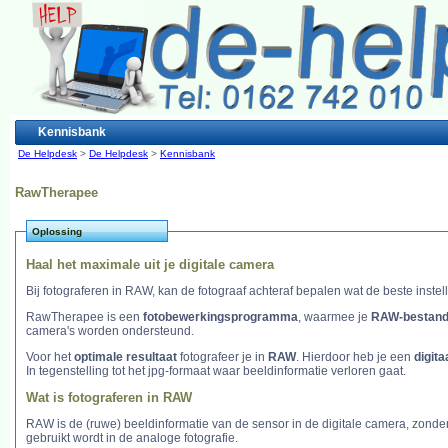
Kennisbank
De Helpdesk
>
De Helpdesk
>
Kennisbank
RawTherapee
Oplossing
Haal het maximale uit je digitale camera
Bij fotograferen in RAW, kan de fotograaf achteraf bepalen wat de beste instell
RawTherapee is een
fotobewerkingsprogramma
, waarmee je
RAW-bestan
camera's worden ondersteund.
Voor het
optimale resultaat
fotografeer je in
RAW
. Hierdoor heb je een
digita
In tegenstelling tot het jpg-formaat waar beeldinformatie verloren gaat.
Wat is fotograferen in RAW
RAW is de (ruwe) beeldinformatie van de sensor in de digitale camera, zonder
gebruikt wordt in de analoge fotografie.