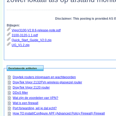
Disclaimer: This posting is provided AS I
Bijlagen:
Vigor3100-V2.8.6-release-note.pdf
3100-3120-1.1.pdf
Quick_Start_Guide_V2.0.zip
UG_V1.2.zip
Gerelateerde artikelen
Draytek routers inlognaam en wachtwoorden
DrayTek Vigor 2132FVn wireless glasvezel router
DrayTek Vigor 2120 router
DDoS filter
Wat zijn de voordelen van VPN?
Wat is een firewall
Port forwarding, wil je dat echt?
How TO install/Configure APF (Advanced Policy Firewall) Firewall