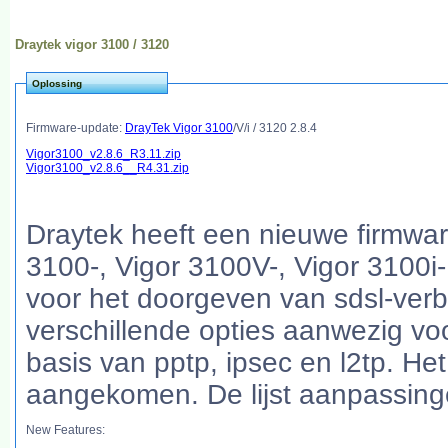
Draytek vigor 3100 / 3120
Oplossing
Firmware-update:
DrayTek Vigor 3100
/V/i / 3120 2.8.4
Vigor3100_v2.8.6_R3.11.zip
Vigor3100_v2.8.6__R4.31.zip
Draytek heeft een nieuwe firmware
3100-, Vigor 3100V-, Vigor 3100i- 
voor het doorgeven van sdsl-verb
verschillende opties aanwezig vo
basis van pptp, ipsec en l2tp. He
aangekomen. De lijst aanpassingen
New Features: