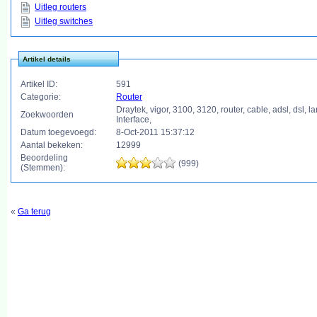
Uitleg routers
Uitleg switches
Artikel details
Artikel ID:
591
Categorie:
Router
Draytek, vigor, 3100, 3120, router, cable, adsl, dsl, l
Zoekwoorden
Interface,
Datum toegevoegd:
8-Oct-2011 15:37:12
Aantal bekeken:
12999
Beoordeling
(999)
(Stemmen):
«
Ga terug