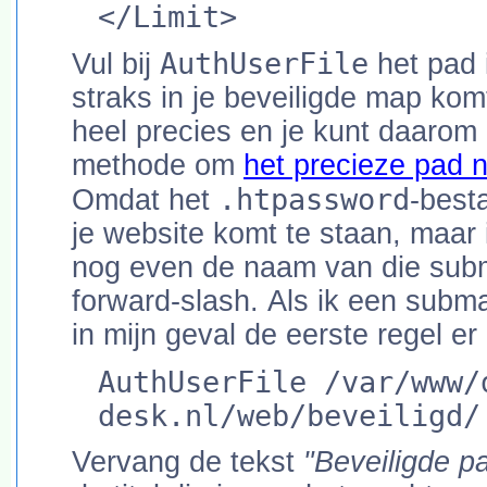
</Limit>
AuthUserFile
Vul bij
het pad 
straks in je beveiligde map kom
heel precies en je kunt daaro
methode om
het precieze pad 
.htpassword
Omdat het
-best
je website komt te staan, maar
nog even de naam van die sub
forward-slash. Als ik een sub
in mijn geval de eerste regel er
AuthUserFile /var/www/
desk.nl/web/beveiligd/
Vervang de tekst
"Beveiligde p