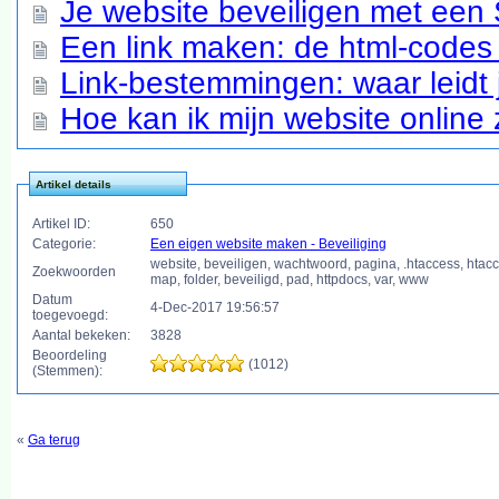
Je website beveiligen met een 
Een link maken: de html-codes 
Link-bestemmingen: waar leidt 
Hoe kan ik mijn website online
Artikel details
Artikel ID:
650
Categorie:
Een eigen website maken - Beveiliging
website, beveiligen, wachtwoord, pagina, .htaccess, htacc
Zoekwoorden
map, folder, beveiligd, pad, httpdocs, var, www
Datum
4-Dec-2017 19:56:57
toegevoegd:
Aantal bekeken:
3828
Beoordeling
(1012)
(Stemmen):
«
Ga terug