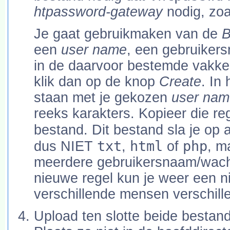
htpassword-gateway
nodig, zoa
Je gaat gebruikmaken van de
B
een
user name
, een gebruiker
in de daarvoor bestemde vakke
klik dan op de knop
Create
. In
staan met je gekozen
user nam
reeks karakters. Kopieer die re
bestand. Dit bestand sla je op 
txt
html
php
dus NIET
,
of
, m
meerdere gebruikersnaam/wach
nieuwe regel kun je weer een n
verschillende mensen verschill
Upload ten slotte beide bestand