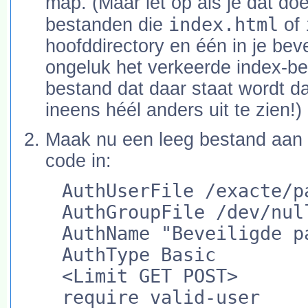
map. (Maar let op als je dat do
index.html
bestanden die
of
hoofddirectory en één in je beve
ongeluk het verkeerde index-bes
bestand dat daar staat wordt 
ineens héél anders uit te zien!)
Maak nu een leeg bestand aan m
code in:
AuthUserFile /exacte/p
AuthGroupFile /dev/nul
AuthName "Beveiligde p
AuthType Basic
<Limit GET POST>
require valid-user