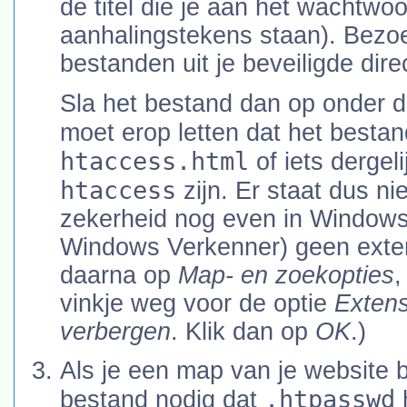
de titel die je aan het wachtwoo
aanhalingstekens staan). Bezoek
bestanden uit je beveiligde dire
Sla het bestand dan op onder
moet erop letten dat het best
htaccess.html
of iets dergel
htaccess
zijn. Er staat dus ni
zekerheid nog even in Windows 
Windows Verkenner) geen exten
daarna op
Map- en zoekopties
,
vinkje weg voor de optie
Extens
verbergen
. Klik dan op
OK
.)
Als je een map van je website b
.htpasswd
bestand nodig dat