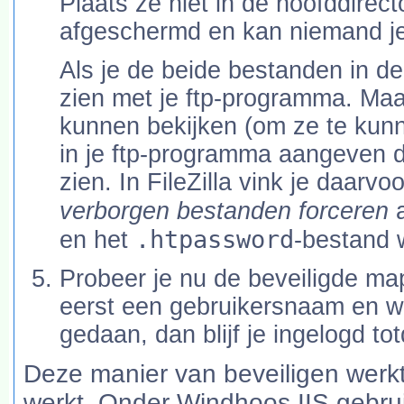
Plaats ze niet in de hoofddirect
afgeschermd en kan niemand j
Als je de beide bestanden in d
zien met je ftp-programma. Maar
kunnen bekijken (om ze te kunn
in je ftp-programma aangeven d
zien. In FileZilla vink je daarv
verborgen bestanden forceren
a
.htpassword
en het
-bestand 
Probeer je nu de beveiligde map
eerst een gebruikersnaam en w
gedaan, dan blijf je ingelogd tot
Deze manier van beveiligen werkt
werkt. Onder Windhoos IIS gebrui