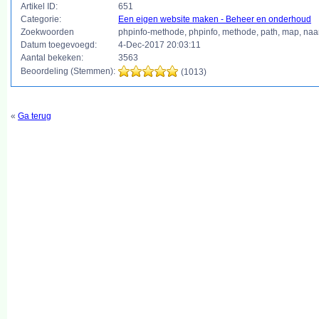
Artikel ID:
651
Categorie:
Een eigen website maken - Beheer en onderhoud
Zoekwoorden
phpinfo-methode, phpinfo, methode, path, map, naam,
Datum toegevoegd:
4-Dec-2017 20:03:11
Aantal bekeken:
3563
Beoordeling (Stemmen):
(1013)
«
Ga terug