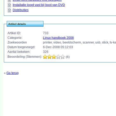
Installatie loopt vast bij boot van DVD
Distributies
Artikel details
Artikel ID:
733
Categorie:
Linux handboek 2008
Zoekwoorden
printer, video, beeldscherm, scanner, usb, stick, t
Datum toegevoegd:
6-Dec-2008 05:12:03
Aantal bekeken:
326
Beoordeling (Stemmen):
(6)
«
Ga terug