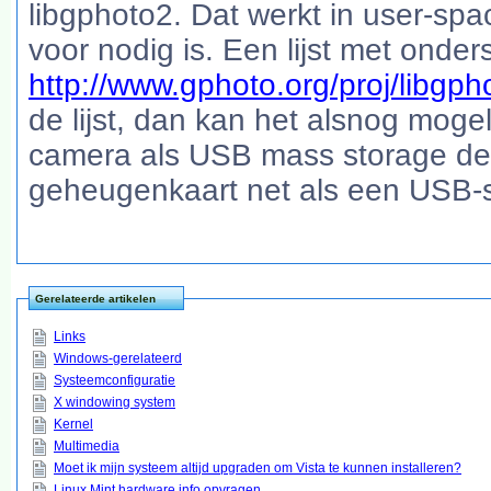
libgphoto2. Dat werkt in user-spa
voor nodig is. Een lijst met onde
http://www.gphoto.org/proj/libgp
de lijst, dan kan het alsnog moge
camera als USB mass storage devi
geheugenkaart net als een USB-s
Gerelateerde artikelen
Links
Windows-gerelateerd
Systeemconfiguratie
X windowing system
Kernel
Multimedia
Moet ik mijn systeem altijd upgraden om Vista te kunnen installeren?
Linux Mint hardware info opvragen