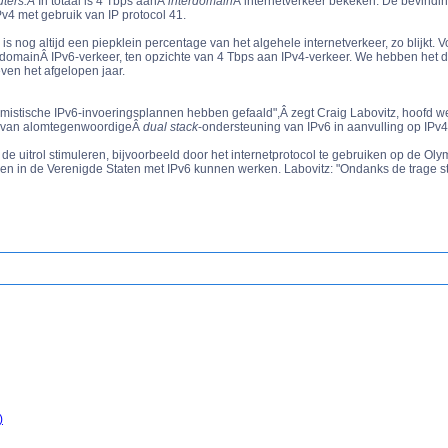
uters.Â
In totaal is 4 Tbps aanÂ
interdomain
Â internetverkeer bekeken. De bevindi
IPv4 met gebruik van IP protocol 41.
s nog altijd een piepklein percentage van het algehele internetverkeer, zo blijkt.
omainÂ IPv6-verkeer, ten opzichte van 4 Tbps aan IPv4-verkeer. We hebben het du
even het afgelopen jaar.
ptimistische IPv6-invoeringsplannen hebben gefaald",Â zegt Craig Labovitz, hoofd
d van alomtegenwoordigeÂ
dual stack
-ondersteuning van IPv6 in aanvulling op IPv4
 de uitrol stimuleren, bijvoorbeeld door het internetprotocol te gebruiken op de Ol
n in de Verenigde Staten met IPv6 kunnen werken. Labovitz: "Ondanks de trage sta
)