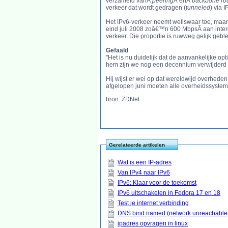
verzameld vanÂ
peeringÂ
enÂ
backbone ro
verkeer dat wordt gedragen (
tunneled
) via 
Het IPv6-verkeer neemt weliswaar toe, maar i
eind juli 2008 zoâ€™n 600 MbpsÂ aan interd
verkeer. Die proportie is ruwweg gelijk gebl
Gefaald
"Het is nu duidelijk dat de aanvankelijke o
hem zijn we nog een decennium verwijder
Hij wijst er wel op dat wereldwijd overheden
afgelopen juni moeten alle overheidssysteme
bron: ZDNet
Gerelateerde artikelen
Wat is een IP-adres
Van IPv4 naar IPv6
IPv6: Klaar voor de toekomst
IPv6 uitschakelen in Fedora 17 en 18
Test je internet verbinding
DNS bind named (network unreachable
ipadres opvragen in linux