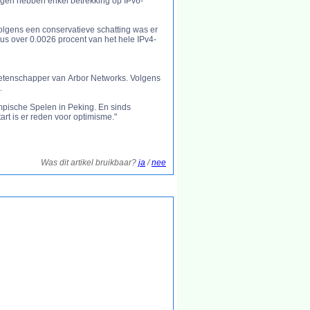
ngen hebben enkel betrekking op IPv6-
 Volgens een conservatieve schatting was er
s over 0.0026 procent van het hele IPv4-
 wetenschapper van Arbor Networks. Volgens
.
ympische Spelen in Peking. En sinds
rt is er reden voor optimisme."
Was dit artikel bruikbaar?
ja
/
nee