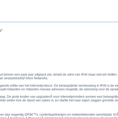
d"
binnen een paar jaar uitgeput zijn, terwijl de uitrol van IPv6 maar niet wil vlotten.
van analysebedrijf Arbor Networks.
olgende editie van het internetprotocol. De belangrijkste vernieuwing in IPv6 is de 
 maakt miljarden en miljarden nieuwe adressen mogelijk; de oplossing voor de op
raag. De grote kosten van upgradenÂ voor internetproviders vormen een belangrijk
ilde weten hoe de stand van zaken is, en startte het naar eigen zeggen grootste o
er dan negentig ISPâ€™s, contentaanbieders en netwerkdiensten wereldwijd. Er