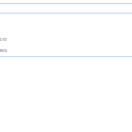
1:02
863)